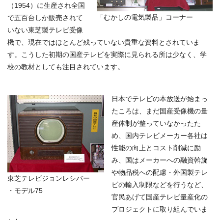
（1954）に生産され全国
「むかしの電気製品」コーナー
で五百台しか販売されて
いない東芝製テレビ受像
機で、現在ではほとんど残っていない貴重な資料とされていま
す。こうした初期の国産テレビを実際に見られる所は少なく、学
校の教材としても注目されています。
日本でテレビの本放送が始まっ
たころは、まだ国産受像機の量
産体制が整っていなかったた
め、国内テレビメーカー各社は
性能の向上とコスト削減に励
み、国はメーカーへの融資斡旋
や物品税への配慮・外国製テレ
東芝テレビジョンレシバー
ビの輸入制限などを行うなど、
・モデル75
官民あげて国産テレビ量産化の
プロジェクトに取り組んでいま