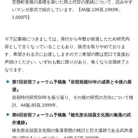
笠懸町発展の基礎を築いた岡上代官の業績について、読みやす
いマンガ形式で紹介しています。【A5版,138頁,1993年。
1,000円】
※下記書籍につきましては、発行から年数が経過したため研究内
容として古くなっていることもあり、販売を取りやめておりま
す。希望される方にお渡ししますのでご希望の際は窓口で直接お
声掛けください。いずれも数に限りがあり、無くなり次第終了と
なります。
第7回岩宿フォーラム予稿集『岩宿発掘50年の成果と今後の展
望』
岩宿時代研究50年を振り返り、その後の研究の方向について検
討。A4版,80頁,1999年。
第8回岩宿フォーラム予稿集『槍先形尖頭器文化期の集落の武
井遺跡』
槍先形尖頭器文化期の集落形態の検討と巨大遺跡である武井遺