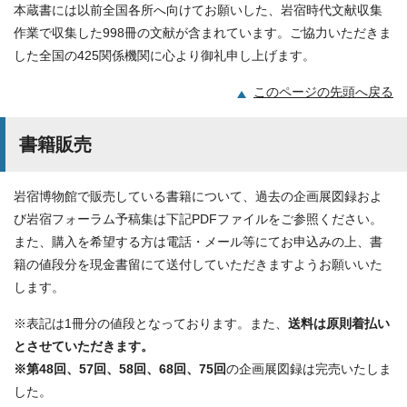
本蔵書には以前全国各所へ向けてお願いした、岩宿時代文献収集
作業で収集した998冊の文献が含まれています。ご協力いただきま
した全国の425関係機関に心より御礼申し上げます。
このページの先頭へ戻る
書籍販売
岩宿博物館で販売している書籍について、過去の企画展図録およ
び岩宿フォーラム予稿集は下記PDFファイルをご参照ください。
また、購入を希望する方は電話・メール等にてお申込みの上、書
籍の値段分を現金書留にて送付していただきますようお願いいた
します。
※表記は1冊分の値段となっております。また、
送料は原則着払い
とさせていただきます。
※第48回、57回、58回、68回、75回
の企画展図録は完売いたしま
した。