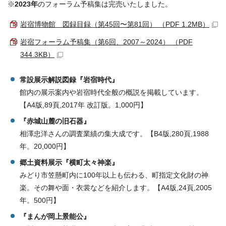
※
2023年
のフォーラム予稿集は完売いたしました。
岩宿博物館 図録目録（第45回〜第81回） （PDF 1.2MB）
岩宿フォーラム予稿集（第6回、2007～2024） （PDF
344.3KB）
常設展示解説図録『岩宿時代』
館内の展示案内や岩宿時代全般の概説を掲載しています。
【A4版,89頁,2017年 改訂版。1,000円】
『赤城山麓の旧石器』
相澤忠洋さんの調査業績の集大成です。【B4版,280頁,1988
年。20,000円】
郷土資料展示『横町太々神楽』
みどり市笠懸町内に100年以上も伝わる、町指定文化財の神
楽。その舞や面・衣裳などを紹介します。【A4版,24頁,2005
年。500円】
『まんが岡上景能公』