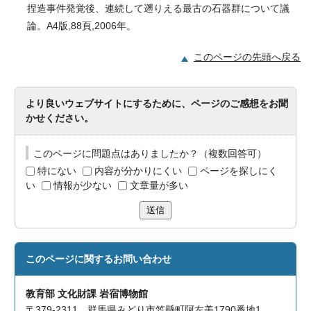
捏造事件発覚後、連続して遡りえる最古の石器群について議
論。A4版,88頁,2006年。
このページの先頭へ戻る
より良いウェブサイトにするために、ページのご感想をお聞
かせください。
このページに問題点はありましたか？（複数回答可）
特にない
内容が分かりにくい
ページを探しにく
い
情報が少ない
文章量が多い
送信
このページに関する
お問い合わせ
教育部 文化財課 岩宿博物館
〒379-2311 群馬県みどり市笠懸町阿左美1790番地1