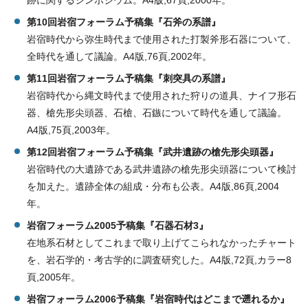
跡に関するシンポジウム。A4版,67頁,2000年。
第10回岩宿フォーラム予稿集『石斧の系譜』
岩宿時代から弥生時代まで使用された打製斧形石器について、
全時代を通して議論。A4版,76頁,2002年。
第11回岩宿フォーラム予稿集『刺突具の系譜』
岩宿時代から縄文時代まで使用された狩りの道具、ナイフ形石
器、槍先形尖頭器、石槍、石鏃について時代を通して議論。
A4版,75頁,2003年。
第12回岩宿フォーラム予稿集『武井遺跡の槍先形尖頭器』
岩宿時代の大遺跡である武井遺跡の槍先形尖頭器について検討
を加えた。遺跡全体の組成・分布も公表。A4版,86頁,2004
年。
岩宿フォーラム2005予稿集『石器石材3』
在地系石材としてこれまで取り上げてこられなかったチャート
を、岩石学的・考古学的に調査研究した。A4版,72頁,カラー8
頁,2005年。
岩宿フォーラム2006予稿集『岩宿時代はどこまで遡れるか』