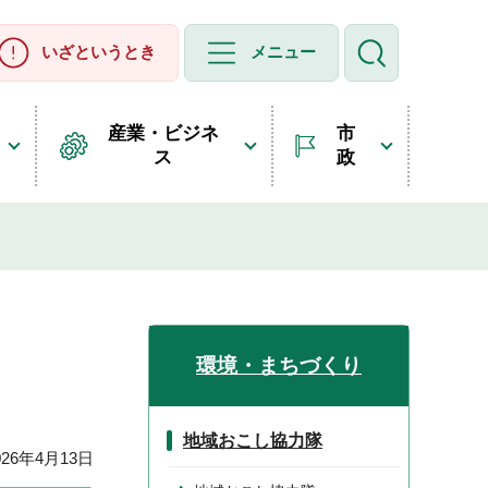
いざというとき
メニュー
産業・ビジネ
市
ス
政
環境・まちづくり
地域おこし協力隊
26年4月13日