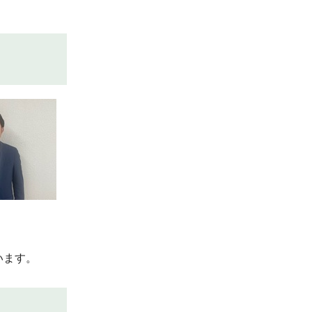
。
います。