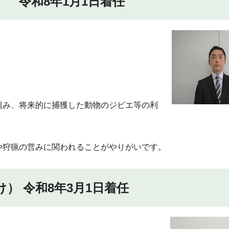
 令和8年1月1日着任
組み、将来的に捕獲した動物のジビエ等の利
や狩猟の営みに関われることがやりがいです。
） 令和8年3月1日着任