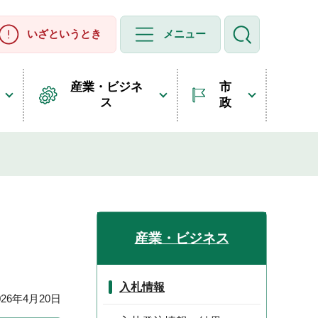
いざというとき
メニュー
産業・ビジネ
市
ス
政
産業・ビジネス
入札情報
26年4月20日