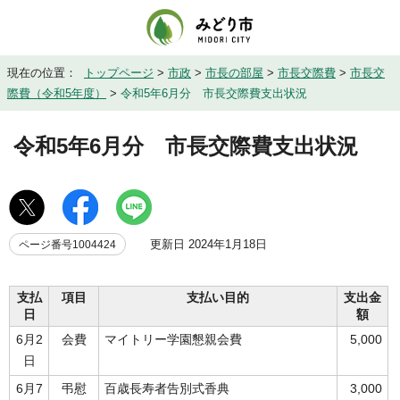
現在の位置：
トップページ
>
市政
>
市長の部屋
>
市長交際費
>
市長交
際費（令和5年度）
>
令和5年6月分 市長交際費支出状況
令和5年6月分 市長交際費支出状況
更新日 2024年1月18日
ページ番号1004424
支払
項目
支払い目的
支出金
日
額
6月2
会費
マイトリー学園懇親会費
5,000
日
6月7
弔慰
百歳長寿者告別式香典
3,000