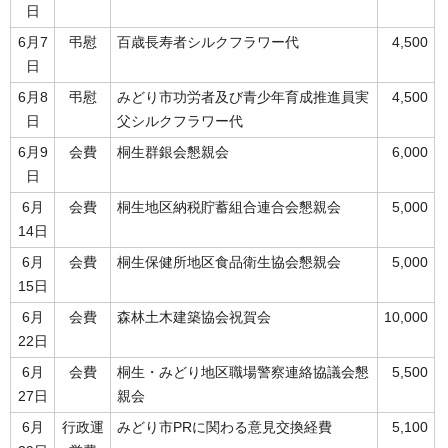
日
6月7
弔慰
百歳長寿者シルクフラワー代
4,500
日
6月8
弔慰
みどり市功労者及び青少年育成推進員実
4,500
日
父シルクフラワー代
6月9
会費
桐生群銀会懇親会
6,000
日
6月
会費
桐生地区納税貯蓄組合連合会懇親会
5,000
14日
6月
会費
桐生保健所地区食品衛生協会懇親会
5,000
15日
6月
会費
森林土木建築協会祝賀会
10,000
22日
6月
会費
桐生・みどり地区職場警察連絡協議会懇
5,500
27日
親会
6月
行政運
みどり市PRに関わる意見交換経費
5,100