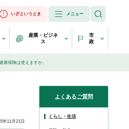
いざというとき
メニュー
産業・ビジネ
市
ス
政
健康保険は使えますか。
よくあるご質問
くらし・生活
5年11月21日