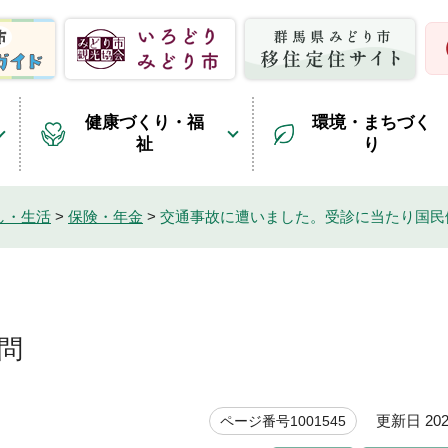
健康づくり・福
環境・まちづく
祉
り
し・生活
>
保険・年金
>
交通事故に遭いました。受診に当たり国民
問
更新日 202
ページ番号1001545