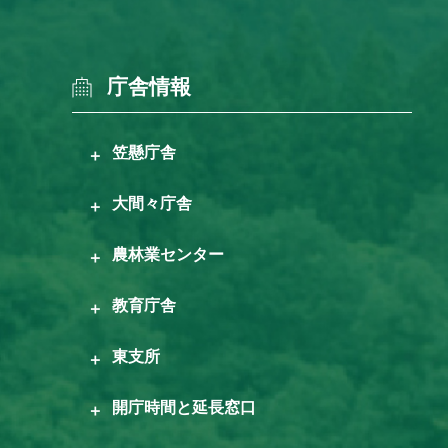
庁舎情報
笠懸庁舎
大間々庁舎
農林業センター
教育庁舎
東支所
開庁時間と延長窓口