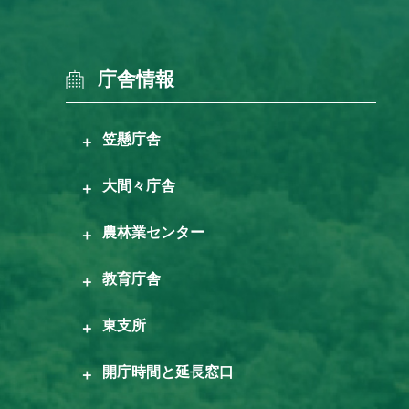
庁舎情報
笠懸庁舎
大間々庁舎
農林業センター
教育庁舎
東支所
開庁時間と延長窓口