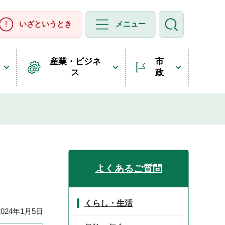
いざというとき
メニュー
産業・ビジネ
市
ス
政
よくあるご質問
くらし・生活
24年1月5日