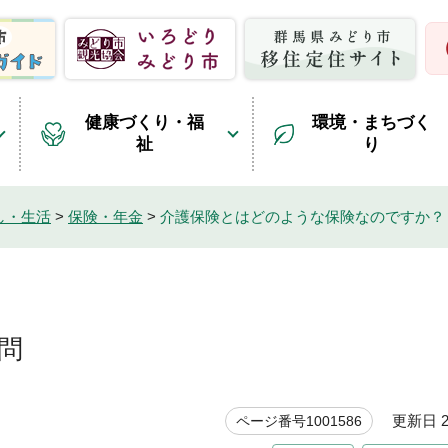
健康づくり・福
環境・まちづく
祉
り
し・生活
>
保険・年金
>
介護保険とはどのような保険なのですか？
問
更新日 20
ページ番号1001586