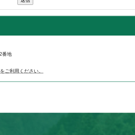
送信
52番地
をご利用ください。