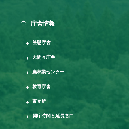
庁舎情報
笠懸庁舎
大間々庁舎
農林業センター
教育庁舎
東支所
開庁時間と延長窓口