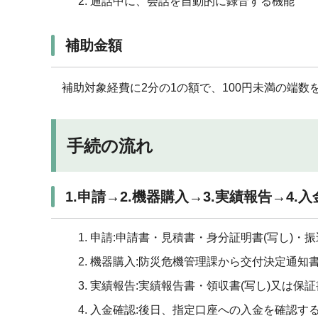
通話中に、会話を自動的に録音する機能
補助金額
補助対象経費に2分の1の額で、100円未満の端数を
手続の流れ
1.申請→2.機器購入→3.実績報告→4.
申請:申請書・見積書・身分証明書(写し)・
機器購入:防災危機管理課から交付決定通知
実績報告:実績報告書・領収書(写し)又は保
入金確認:後日、指定口座への入金を確認す