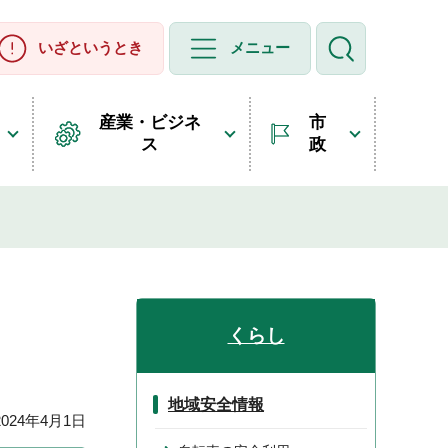
いざというとき
メニュー
産業・ビジネ
市
ス
政
くらし
地域安全情報
24年4月1日