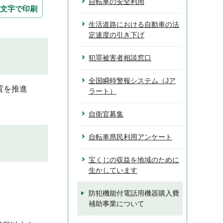
自転車の安全利用
文字で印刷
生活道路における自動車の法
定速度の引き下げ
犯罪被害者相談窓口
全国瞬時警報システム（Jア
置を推進
ラート）
自衛官募集
自転車県民利用アンケート
宝くじの収益を地域のために
生かしています
防犯機能付電話用機器購入費
補助事業について