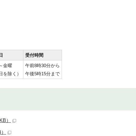
日
受付時間
～金曜
午前8時30分から
日を除く）
午後5時15分まで
KB）
B）