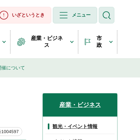
いざというとき
メニュー
産業・ビジネ
市
ス
政
開催について
産業・ビジネス
観光・イベント情報
004597