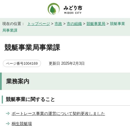
現在の位置：
トップページ
>
市政
>
市の組織
>
競艇事業局
>
競艇事業
局事業課
競艇事業局事業課
更新日 2025年2月3日
ページ番号1004169
業務案内
競艇事業に関すること
ボートレース事業の運営について契約更改しました
桐生競艇場