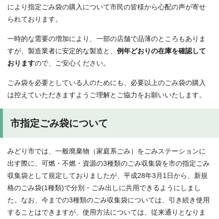
により指定ごみ袋の購入について市民の皆様から心配の声が寄せ
られております。
一時的な需要の増加により、一部の店舗で品薄のところもありま
すが、製造業者に安定的な製造と、
例年どおりの在庫を確認して
おります
ので、ご安心ください。
ごみ袋を必要としている人のためにも、必要以上のごみ袋の購入
は控えていただきますようご理解とご協力をお願いいたします。
市指定ごみ袋について
みどり市では、一般廃棄物（家庭系ごみ）をごみステーションに
出す際に、可燃・不燃・資源の3種類のごみ収集袋を市の指定ごみ
収集袋として規定しておりましたが、平成28年3月1日から、新規
格のごみ袋(1種類)で分別・ごみ出しに共用できるようにしまし
た。なお、今までの3種類のごみ収集袋については、引き続き使用
することはできますが、使用方法については、従来通りとなりま