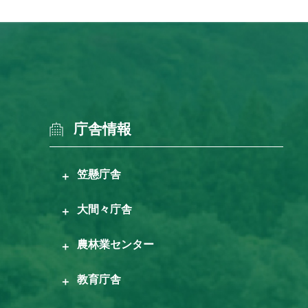
庁舎情報
笠懸庁舎
大間々庁舎
農林業センター
教育庁舎