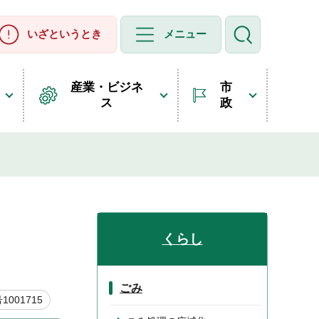
いざというとき
メニュー
産業・ビジネ
市
ス
政
くらし
ごみ
001715