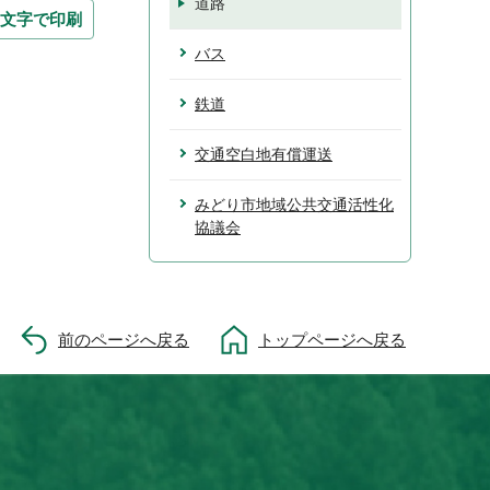
道路
文字で印刷
バス
鉄道
交通空白地有償運送
みどり市地域公共交通活性化
協議会
前のページへ戻る
トップページへ戻る