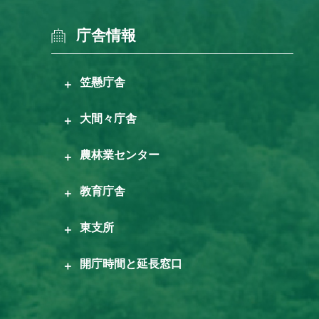
庁舎情報
笠懸庁舎
大間々庁舎
農林業センター
教育庁舎
東支所
開庁時間と延長窓口