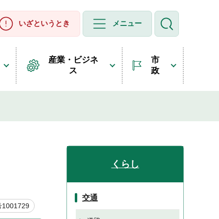
いざというとき
メニュー
産業・ビジネ
市
ス
政
くらし
交通
001729