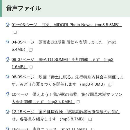
音声ファイル
01〜03ページ 目次、MIDORI Photo News （mp3 5.3MB）
04-05ページ 須藤市政3期目 所信を表明しました （mp3
5.4MB）
06-07ページ SEA TO SUMMIT を初開催します （mp3
1.6MB）
08-09ページ 映画『赤土に眠る』先行特別内覧会を開催しま
す、みどり市夏まつりを開催します （mp3 4.3MB）
10ページ 備えよう！我が家の備蓄、第47回草木湖マラソン
大会を開催します （mp3 4.0MB）
12-15ページ 国民健康保険・後期高齢者医療保険のお知ら
せ、各委員を紹介します （mp3 8.7MB）
16ページ 市政ニュース （mp3 11.5MB）