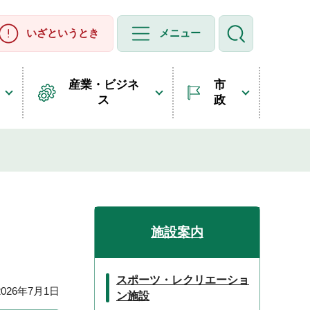
いざというとき
メニュー
産業・ビジネ
市
ス
政
施設案内
スポーツ・レクリエーショ
26年7月1日
ン施設