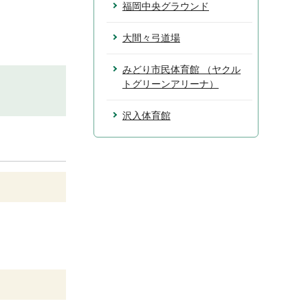
福岡中央グラウンド
大間々弓道場
みどり市民体育館 （ヤクル
トグリーンアリーナ）
沢入体育館