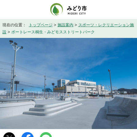
現在の位置：
トップページ
>
施設案内
>
スポーツ・レクリエーション施
設
>
ボートレース桐生・みどモスストリートパーク