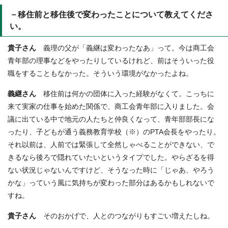
－移住前と移住後で変わったことについて教えてくださ
い。
貴子さん
義理の父が「義継は変わったなあ」って。今は商工会
青年部の理事などをやったりしているけれど、前はそういった役
職をすることもなかった。そういう環境がなかったよね。
義継さん
移住前は何かの団体に入った経験がなくて。こっちに
来て実家の仕事を始めた関係で、商工会青年部に入りました。会
議に出ている中で地元の人たちと仲良くなって、青年部部長にな
ったり、子どもが通う義務教育学校（※）のPTA会長をやったり。
それ以前は、人前では緊張して全然しゃべることができない、で
きるなら後ろで隠れていたいというタイプでした。やらざるを得
ない状況じゃないんですけど、そうなった時に「じゃあ、やろう
かな」っていう風に気持ちが変わった部分はあるかもしれないで
すね。
貴子さん
そのおかげで、人とのつながりもすごい増えたしね。