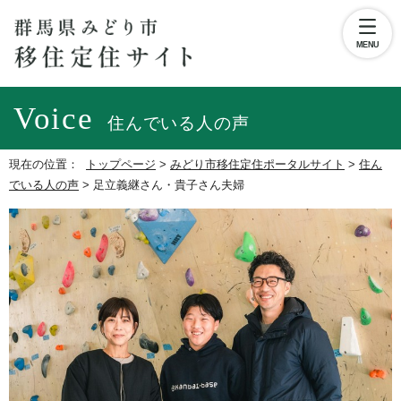
MENU
Voice
住んでいる人の声
現在の位置：
トップページ
>
みどり市移住定住ポータルサイト
>
住ん
でいる人の声
>
足立義継さん・貴子さん夫婦