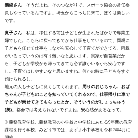
義継さん
そうだよね。そのつながりで、スポーツ協会の常任委
員もやっているんですよ。埼玉からこっちに来て、ぼくは楽しい
です。
貴子さん
私は、移住する前は子どもが生まれたばかりで専業主
婦でした。こちらに戻ってきてから仕事をしているので、両親に
子どもを任せて仕事をしながら安心して子育てができてる。両親
がいるっていうのは有り難いなと思います。実家が自営業だか
ら、子どもが学校から帰ってきても必ず誰かいるから安心です
し。子育てはしやすいなと思いますね。何かの時に子どもをすぐ
預けられるし。
地元の人も子どもに良くしてくれます。
周りのおじちゃん、おば
ちゃんが子どものことを知っていてくれるので、仕事帰りに車で
子どもが乗せてきてもらったとか、そういうのがしょっちゅう
(笑)
。都会では考えられないですよね。安心感があるなって。
※義務教育学校…義務教育の小学校と中学校にあたる9年間の教育
課程を行う学校。みどり市では、あずま小中学校を令和2年4月に
開校。