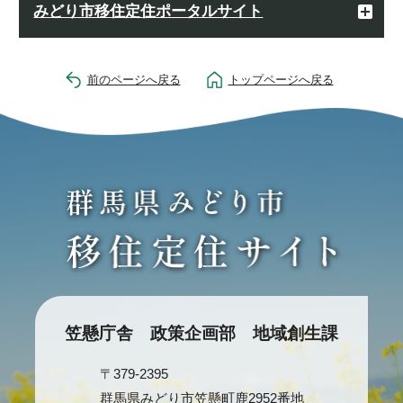
みどり市移住定住ポータルサイト
前のページへ戻る
トップページへ戻る
笠懸庁舎 政策企画部 地域創生課
〒379-2395
群馬県みどり市笠懸町鹿2952番地