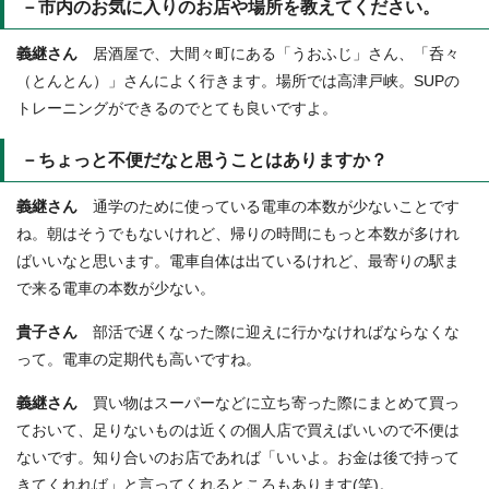
－市内のお気に入りのお店や場所を教えてください。
義継さん
居酒屋で、大間々町にある「うおふじ」さん、「呑々
（とんとん）」さんによく行きます。場所では高津戸峡。SUPの
トレーニングができるのでとても良いですよ。
－ちょっと不便だなと思うことはありますか？
義継さん
通学のために使っている電車の本数が少ないことです
ね。朝はそうでもないけれど、帰りの時間にもっと本数が多けれ
ばいいなと思います。電車自体は出ているけれど、最寄りの駅ま
で来る電車の本数が少ない。
貴子さん
部活で遅くなった際に迎えに行かなければならなくな
って。電車の定期代も高いですね。
義継さん
買い物はスーパーなどに立ち寄った際にまとめて買っ
ておいて、足りないものは近くの個人店で買えばいいので不便は
ないです。知り合いのお店であれば「いいよ。お金は後で持って
きてくれれば」と言ってくれるところもあります(笑)。