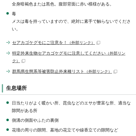
全身暗褐色または黒色。腹部背面に赤い模様がある。
毒
メスは毒を持っていますので、絶対に素手で触らないでくださ
い。
セアカゴケグモにご注意を！
（外部リンク）
特定外来生物セアカゴケグモに注意してください
（外部リン
ク）
群馬県生態系等被害防止外来種リスト
（外部リンク）
生息場所
日当たりがよく暖かい所、昆虫などのエサが豊富な所、適当な
隙間がある所
側溝の側面やふたの裏側
花壇の周りの隙間、墓地の花立てや線香立ての隙間など