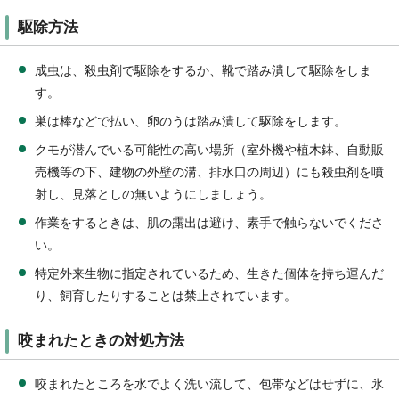
駆除方法
成虫は、殺虫剤で駆除をするか、靴で踏み潰して駆除をしま
す。
巣は棒などで払い、卵のうは踏み潰して駆除をします。
クモが潜んでいる可能性の高い場所（室外機や植木鉢、自動販
売機等の下、建物の外壁の溝、排水口の周辺）にも殺虫剤を噴
射し、見落としの無いようにしましょう。
作業をするときは、肌の露出は避け、素手で触らないでくださ
い。
特定外来生物に指定されているため、生きた個体を持ち運んだ
り、飼育したりすることは禁止されています。
咬まれたときの対処方法
咬まれたところを水でよく洗い流して、包帯などはせずに、氷