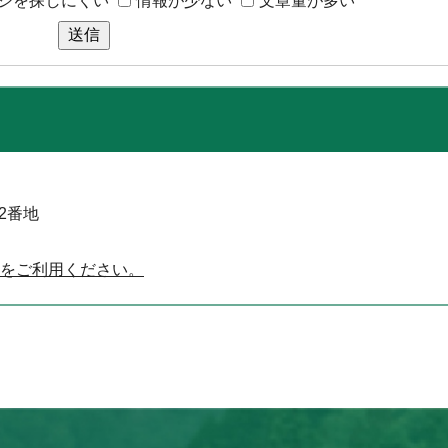
ジを探しにくい
情報が少ない
文章量が多い
送信
52番地
をご利用ください。