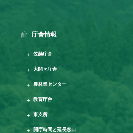
庁舎情報
笠懸庁舎
大間々庁舎
農林業センター
教育庁舎
東支所
開庁時間と延長窓口