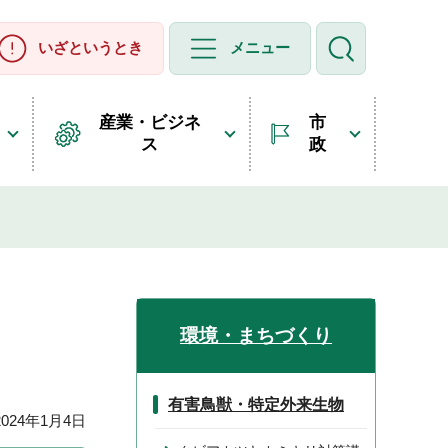
いざというとき
メニュー
産業・ビジネ
市
ス
政
環境・まちづくり
有害鳥獣・特定外来生物
24年1月4日