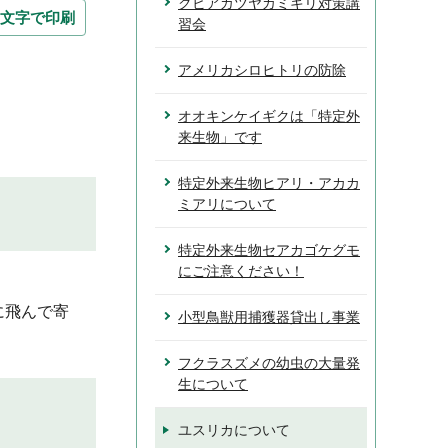
クビアカツヤカミキリ対策講
文字で印刷
習会
アメリカシロヒトリの防除
オオキンケイギクは「特定外
来生物」です
特定外来生物ヒアリ・アカカ
ミアリについて
特定外来生物セアカゴケグモ
にご注意ください！
に飛んで寄
小型鳥獣用捕獲器貸出し事業
フクラスズメの幼虫の大量発
生について
ユスリカについて