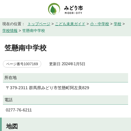
現在の位置：
トップページ
>
こども未来ガイド
>
小・中学校
>
学校
>
学校情報
>
笠懸南中学校
笠懸南中学校
更新日 2024年1月5日
ページ番号1007169
所在地
〒379-2311 群馬県みどり市笠懸町阿左美829
電話
0277-76-6211
地図