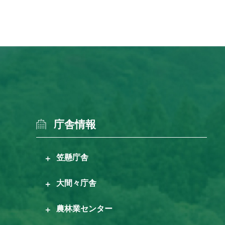
庁舎情報
笠懸庁舎
大間々庁舎
農林業センター