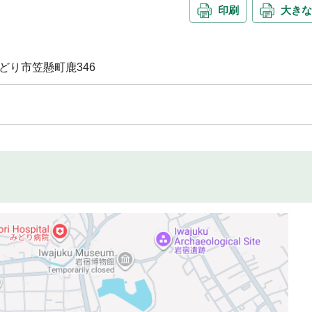
印刷
大きな
県みどり市笠懸町鹿346