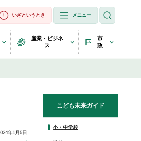
いざというとき
メニュー
産業・ビジネ
市
ス
政
こども未来ガイド
小・中学校
24年1月5日