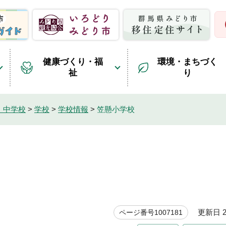
健康づくり・福
環境・まちづく
祉
り
・中学校
>
学校
>
学校情報
>
笠懸小学校
更新日 20
ページ番号1007181