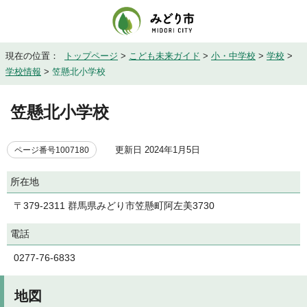
現在の位置：
トップページ
>
こども未来ガイド
>
小・中学校
>
学校
>
学校情報
>
笠懸北小学校
笠懸北小学校
更新日 2024年1月5日
ページ番号1007180
所在地
〒379-2311 群馬県みどり市笠懸町阿左美3730
電話
0277-76-6833
地図