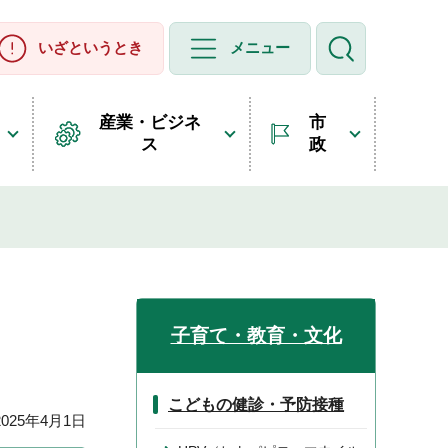
いざというとき
メニュー
産業・ビジネ
市
ス
政
子育て・教育・文化
こどもの健診・予防接種
25年4月1日