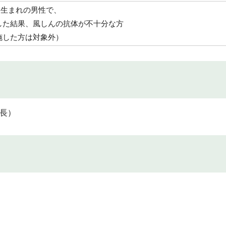
1日生まれの男性で、
した結果、風しんの抗体が不十分な方
施した方は対象外）
延長）