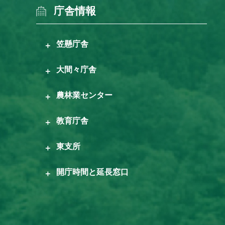
庁舎情報
笠懸庁舎
大間々庁舎
農林業センター
教育庁舎
東支所
開庁時間と延長窓口