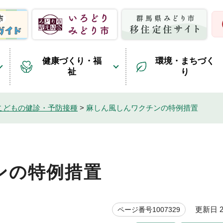
健康づくり・福
環境・まちづく
祉
り
こどもの健診・予防接種
>
麻しん風しんワクチンの特例措置
ンの特例措置
更新日 20
ページ番号1007329