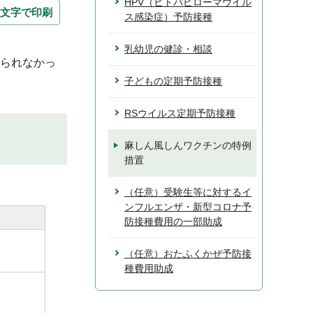
HPV（ヒトパピローマウイル
文字で印刷
ス感染症）予防接種
乳幼児の健診・相談
けられなかっ
子どもの定期予防接種
RSウイルス定期予防接種
麻しん風しんワクチンの特例
措置
（任意）受験生等に対するイ
ンフルエンザ・新型コロナ予
防接種費用の一部助成
（任意）おたふくかぜ予防接
種費用助成