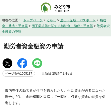
現在の位置：
トップページ
>
くらし
>
届出・証明・パスポート
>
補助
金・助成・手当等
>
商工業振興に関する補助金・助成・手当等
>
勤労者資
金融資の申請
勤労者資金融資の申請
更新日 2024年1月5日
ページ番号1005137
市内在住の勤労者が住宅を購入したり、生活資金が必要になった
場合などに、金融機関と提携して一時的に必要な資金の融資を促
進します。