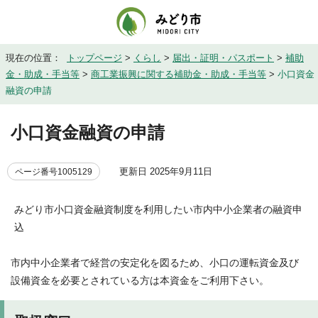
現在の位置：
トップページ
>
くらし
>
届出・証明・パスポート
>
補助
金・助成・手当等
>
商工業振興に関する補助金・助成・手当等
>
小口資金
融資の申請
小口資金融資の申請
更新日 2025年9月11日
ページ番号1005129
みどり市小口資金融資制度を利用したい市内中小企業者の融資申
込
市内中小企業者で経営の安定化を図るため、小口の運転資金及び
設備資金を必要とされている方は本資金をご利用下さい。