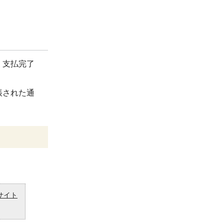
。支払完了
帳された通
サイト