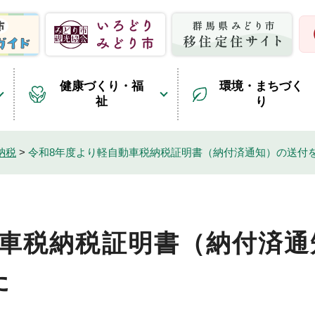
健康づくり・福
環境・まちづく
祉
り
納税
>
令和8年度より軽自動車税納税証明書（納付済通知）の送付
動車税納税証明書（納付済通
た