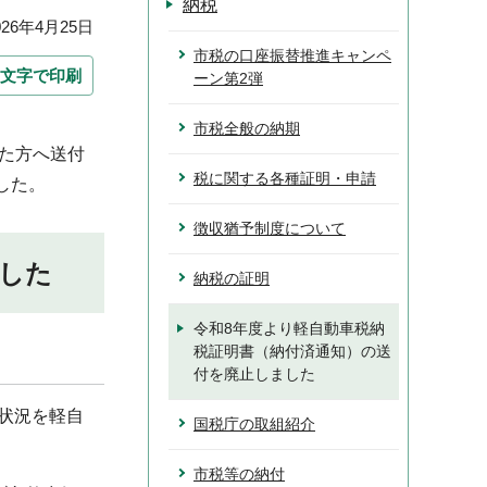
納税
26年4月25日
市税の口座振替推進キャンペ
文字で印刷
ーン第2弾
市税全般の納期
いた方へ送付
税に関する各種証明・申請
した。
徴収猶予制度について
した
納税の証明
令和8年度より軽自動車税納
税証明書（納付済通知）の送
付を廃止しました
付状況を軽自
国税庁の取組紹介
市税等の納付