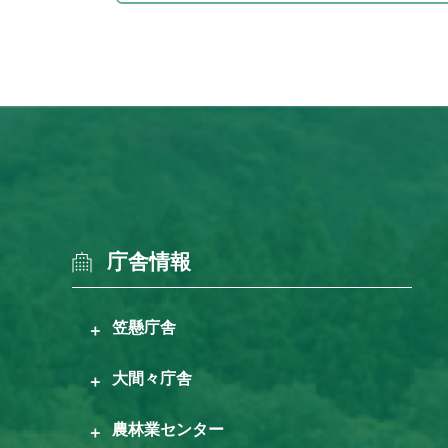
庁舎情報
笠懸庁舎
大間々庁舎
農林業センター