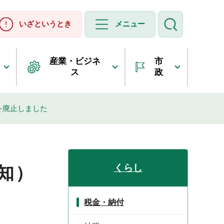
いざというとき
メニュー
産業・ビジネ
市
ス
政
を廃止しました
くらし
知）
税金・納付