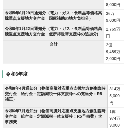
8,000円
令和5年6月29日通知分（電力・ガス・食料品等価格高
36万
騰重点支援地方交付金 国庫補助の地方負担分）
9,000円
令和6年1月22日通知分（電力・ガス・食料品等価格高
2,769万
騰重点支援地方交付金 低所得世帯支援枠の追加分)
円
合計
2億
9,489万
2,000円
令和6年度
令和6年4月通知分（物価高騰対応重点支援地方創生臨時
314万
交付金 給付金・定額減税一体支援枠への充当分：R5
5,000
補正）
円
令和6年7月通知分（物価高騰対応重点支援地方創生臨時
1億
交付金 給付金・定額減税一体支援枠：R5予備費）含
974万
事務費
9,000