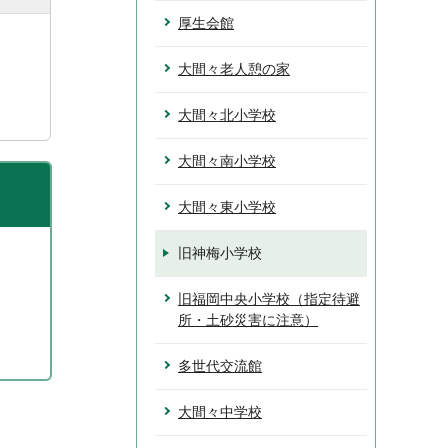
厚生会館
大間々老人憩の家
大間々北小学校
大間々南小学校
大間々東小学校
旧神梅小学校
旧福岡中央小学校（指定待避
所・土砂災害に注意）
多世代交流館
大間々中学校