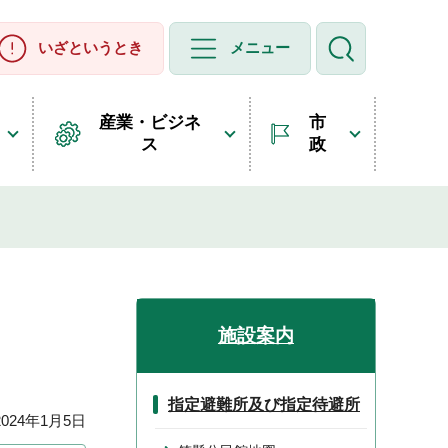
いざというとき
メニュー
産業・ビジネ
市
ス
政
施設案内
指定避難所及び指定待避所
24年1月5日