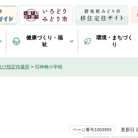
健康づくり・福
環境・まちづく
祉
り
及び指定待避所
>
旧神梅小学校
更新日 20
ページ番号1003993