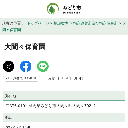
現在の位置：
トップページ
>
施設案内
>
指定避難所及び指定待避所
>
大
間々保育園
大間々保育園
更新日 2024年1月5日
ページ番号1004030
所在地
〒376-0101 群馬県みどり市大間々町大間々792−2
電話
0277-72-1448