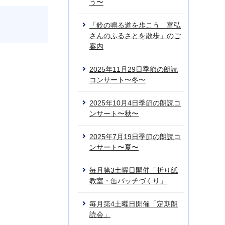
う〜
「鈴の鳴る道を歩こう 富弘
さんのふるさとを散歩」のご
案内
2025年11月29日季節の朗読
コンサート〜冬〜
2025年10月4日季節の朗読コ
ンサート〜秋〜
2025年7月19日季節の朗読コ
ンサート〜夏〜
毎月第3土曜日開催「折り紙
教室・缶バッチづくり」
毎月第4土曜日開催「定期朗
読会」