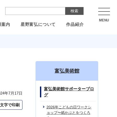
MENU
用案内
星野富弘について
作品紹介
」
富弘美術館
富弘美術館サポーターブロ
24年7月17日
グ
文字で印刷
2026年こどもの日ワークシ
ョップ〜紙かぶとをつくろ