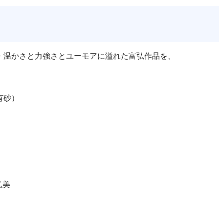
・温かさと力強さとユーモアに溢れた富弘作品を、
有砂）
弘美