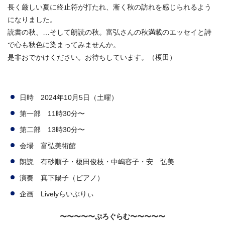
長く厳しい夏に終止符が打たれ、漸く秋の訪れを感じられるよう
になりました。
読書の秋、…そして朗読の秋。富弘さんの秋満載のエッセイと詩
で心も秋色に染まってみませんか。
是非おでかけください。お待ちしています。（榎田）
日時 2024年10月5日（土曜）
第一部 11時30分〜
第二部 13時30分〜
会場 富弘美術館
朗読 有砂順子・榎田俊枝・中嶋容子・安 弘美
演奏 真下陽子（ピアノ）
企画 Livelyらいぶりぃ
〜〜〜〜〜ぷろぐらむ〜〜〜〜〜