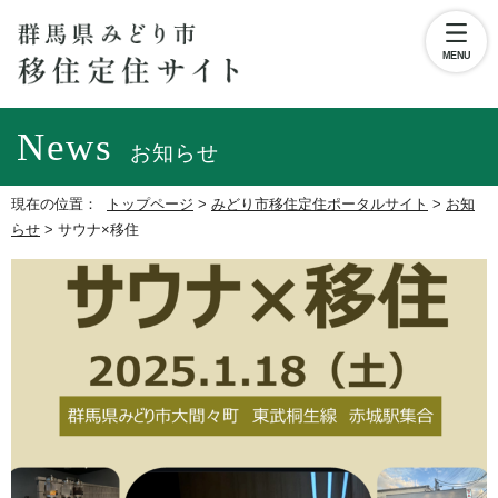
MENU
News
お知らせ
現在の位置：
トップページ
>
みどり市移住定住ポータルサイト
>
お知
らせ
>
サウナ×移住