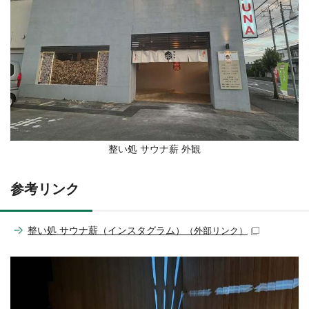
整い処 サウナ薪 外観
参考リンク
整い処 サウナ薪（インスタグラム）
（外部リンク）