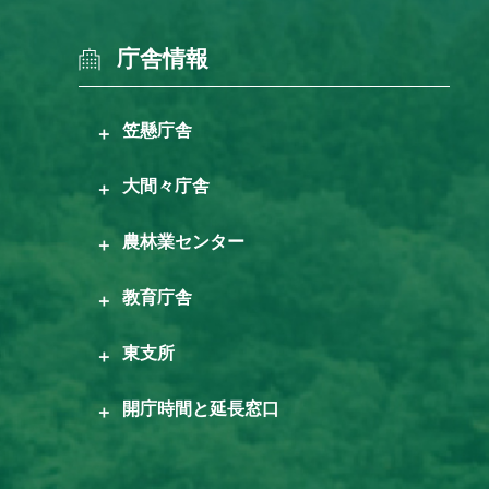
庁舎情報
笠懸庁舎
大間々庁舎
農林業センター
教育庁舎
東支所
開庁時間と延長窓口