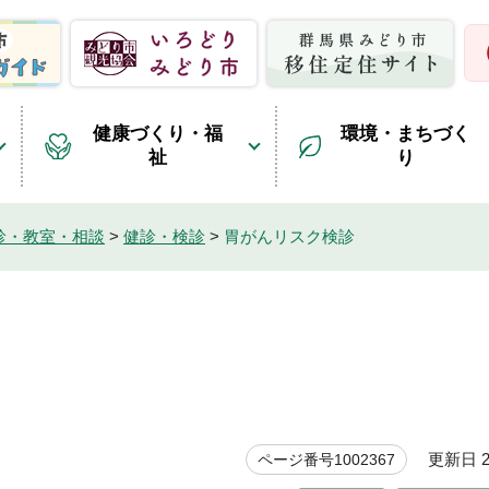
健康づくり・福
環境・まちづく
祉
り
診・教室・相談
>
健診・検診
>
胃がんリスク検診
更新日 20
ページ番号1002367