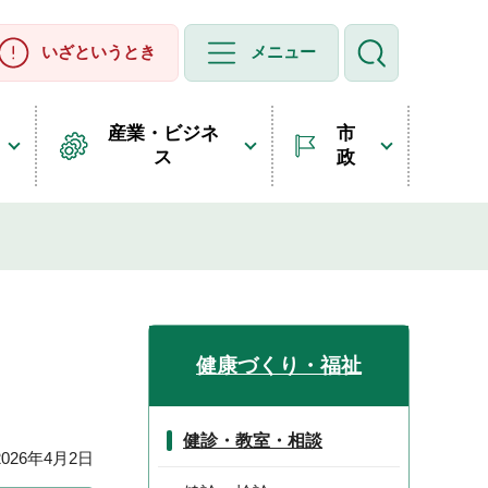
いざというとき
メニュー
産業・ビジネ
市
ス
政
健康づくり・福祉
健診・教室・相談
26年4月2日