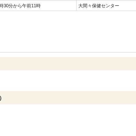
時30分から午前11時
大間々保健センター
）
）