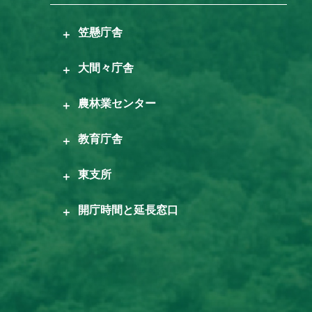
笠懸庁舎
大間々庁舎
農林業センター
教育庁舎
東支所
開庁時間と延長窓口