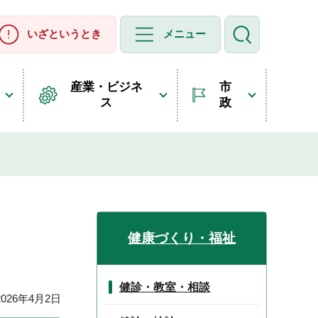
いざというとき
メニュー
産業・ビジネ
市
ス
政
健康づくり・福祉
健診・教室・相談
26年4月2日