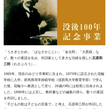
「うさぎとかめ」「はなさかじじい」「金太郎」「大黒様」な
ど、数々の童謡を生み、作詞家として多大な功績を残した
石原和
三郎
（わさぶろう）。
1865年、現在のみどり市東町に生まれ、1873年に設立された花輪
学校に入学。群馬県尋常師範学校（現群馬大学教育学部）で学ん
だ後、花輪小へ教員として戻り、26歳の時には校長に任命されま
した。1896年には上京し、教科書などの編集の傍ら、数々の童謡
を作詞しました。
「子どもの歌は子どもの言葉で」と考え、石原和三郎が作詞した