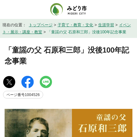
現在の位置：
トップページ
>
子育て・教育・文化
>
生涯学習
>
イベン
ト・展示・講座・教室
>
「童謡の父 石原和三郎」没後100年記念事業
「童謡の父 石原和三郎」没後100年記
念事業
ページ番号1004526