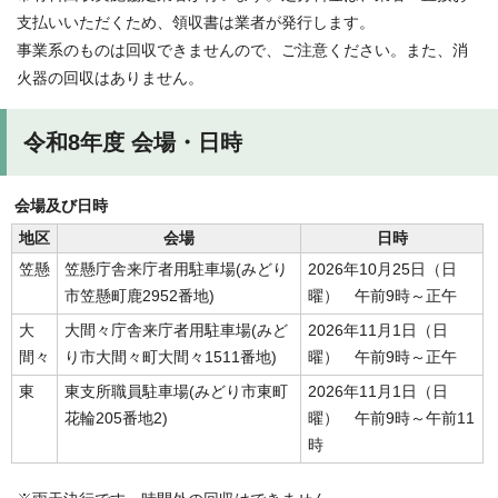
支払いいただくため、領収書は業者が発行します。
事業系のものは回収できませんので、ご注意ください。また、消
火器の回収はありません。
令和8年度 会場・日時
会場及び日時
地区
会場
日時
笠懸
笠懸庁舎来庁者用駐車場(みどり
2026年10月25日（日
市笠懸町鹿2952番地)
曜） 午前9時～正午
大
大間々庁舎来庁者用駐車場(みど
2026年11月1日（日
間々
り市大間々町大間々1511番地)
曜） 午前9時～正午
東
東支所職員駐車場(みどり市東町
2026年11月1日（日
花輪205番地2)
曜） 午前9時～午前11
時