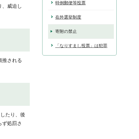
特例郵便等投票
り、威迫し
在外選挙制度
寄附の禁止
「なりすまし投票」は犯罪
類推される
出したり、後
らず処罰さ