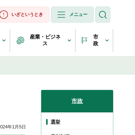
いざというとき
メニュー
産業・ビジネ
市
ス
政
市政
選挙
24年1月5日