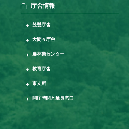
庁舎情報
笠懸庁舎
大間々庁舎
農林業センター
教育庁舎
東支所
開庁時間と延長窓口