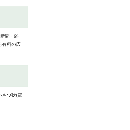
を新聞・雑
る有料の広
さつ状(電