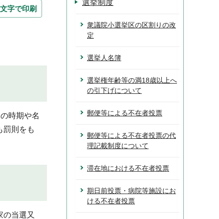
選挙制度
文字で印刷
衆議院小選挙区の区割りの改
定
選挙人名簿
選挙権年齢等の満18歳以上へ
の引下げについて
郵便等による不在者投票
その時期や名
も罰則をも
郵便等による不在者投票の代
理記載制度について
滞在地における不在者投票
期日前投票・病院等施設にお
ける不在者投票
家の当選又