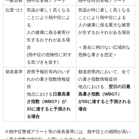
一般名称
熱中症警戒アラート
熱中症特別警戒アラート
位置づけ
気温が著しく高くなる
気温が特に著しく高くなる
ことにより熱中症によ
ことにより熱中症による
る
人の健康に係る重大な被害
人の健康に係る被害が
が生ずるおそれがある場合
生ずるおそれがある場
合
＜過去に例のない広域的な
(熱中症の危険性に対す
危険な暑さを想定＞
る気づきを促す)
発表基準
府県予報区等内のいず
都道府県内において、全て
れかの暑さ指数情報提
の暑さ指数情報提供
供
地点における、
翌日の日最
地点における
日最高暑
高暑さ指数（WBGT）
さ指数（WBGT）が
が35に達すると予測される
33に達すると予測され
場合
る場合
※熱中症警戒アラート等の発表基準には、熱中症との相関が高い