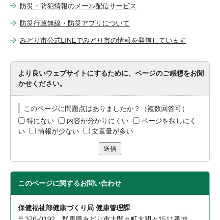
防災・防犯情報のメール配信サービス
防災行政無線・防災アプリについて
みどり市公式LINEでみどり市の情報を発信しています
より良いウェブサイトにするために、ページのご感想をお聞
かせください。
このページに問題点はありましたか？（複数回答可）
特にない
内容が分かりにくい
ページを探しにく
い
情報が少ない
文章量が多い
送信
このページに関する
お問い合わせ
保健福祉部健康づくり局 健康管理課
〒376-0192 群馬県みどり市大間々町大間々1511番地