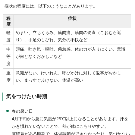
症状の程度には、以下のようなことがあります。
程
症状
度
軽
めまい、立ちくらみ、筋肉痛、筋肉の硬直（こおむら返
度
り）、手足のしびれ、気分の不快など
中
頭痛、吐き気・嘔吐、倦怠感、体の力が入りにくい、意識
等
が何となくおかしいなど
度
重
意識がない、けいれん、呼びかけに対して返事がおかし
度
い、まっすぐ歩けない、体温が高い
気をつけたい時期
春の暑い日
4月下旬から急に気温が25℃以上になることがあります。汗を
かき慣れていないことで、熱が体にこもりやすい。
寒暖差がある時期で、体温調節ができなかったり、気づかない