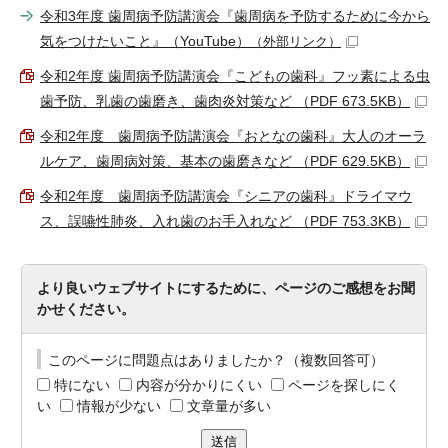
令和3年度 歯周病予防講演会『歯周病を予防するために今から
気をつけたいこと』（YouTube）
（外部リンク）
令和2年度 歯周病予防講演会『こどもの歯科』フッ素による虫
歯予防、乳歯の歯磨き、歯肉炎対策など （PDF 673.5KB）
令和2年度 歯周病予防講演会『おとなの歯科』大人のオーラ
ルケア、歯周病対策、基本の歯磨きなど （PDF 629.5KB）
令和2年度 歯周病予防講演会『シニアの歯科』ドライマウ
ス、誤嚥性肺炎、入れ歯のお手入れなど （PDF 753.3KB）
より良いウェブサイトにするために、ページのご感想をお聞
かせください。
このページに問題点はありましたか？（複数回答可）
特にない
内容が分かりにくい
ページを探しにく
い
情報が少ない
文章量が多い
送信