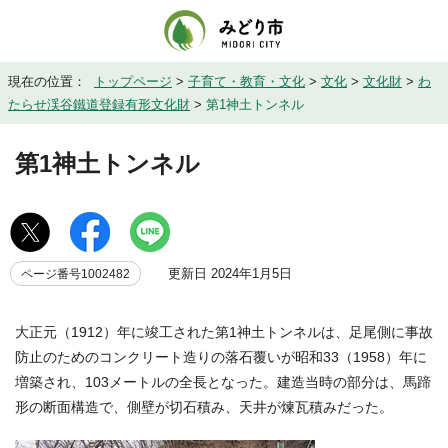
現在の位置：
トップページ
>
子育て・教育・文化
>
文化
>
文化財
>
わ
たらせ渓谷鐵道登録有形文化財
>
第1神土トンネル
第1神土トンネル
更新日 2024年1月5日
ページ番号1002482
大正元（1912）年に竣工された第1神土トンネルは、足尾側に事故
防止のためのコンクリート造りの落石覆いが昭和33（1958）年に
増築され、103メートルの全長となった。建造当時の部分は、馬蹄
形の断面構造で、側壁が切石積み、天井が煉瓦積みだった。