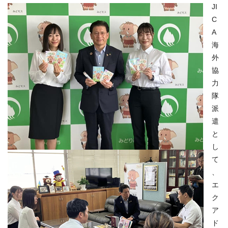
JI
C
A
海
外
協
力
隊
派
遣
と
し
て
、
エ
ク
ア
ド