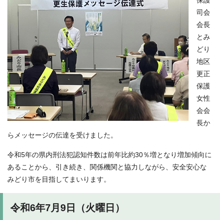
保護
司会
会長
とみ
どり
地区
更正
保護
女性
会会
長か
らメッセージの伝達を受けました。
令和5年の県内刑法犯認知件数は前年比約30％増となり増加傾向に
あることから、引き続き、関係機関と協力しながら、安全安心な
みどり市を目指してまいります。
令和6年7月9日（火曜日）