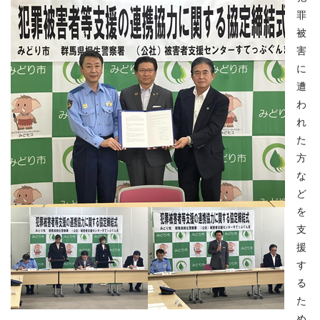
罪
被
害
に
遭
わ
れ
た
方
な
ど
を
支
援
す
る
た
め