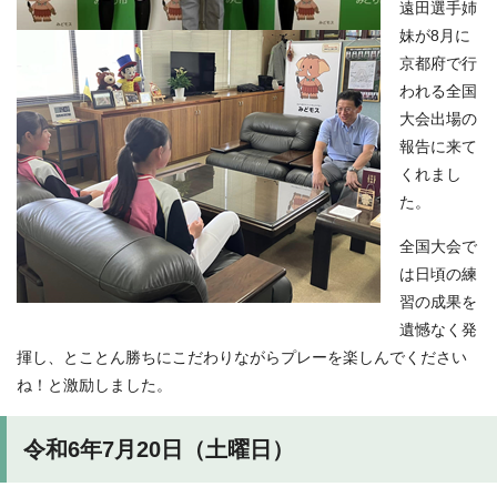
遠田選手姉
妹が8月に
京都府で行
われる全国
大会出場の
報告に来て
くれまし
た。
全国大会で
は日頃の練
習の成果を
遺憾なく発
揮し、とことん勝ちにこだわりながらプレーを楽しんでください
ね！と激励しました。
令和6年7月20日（土曜日）