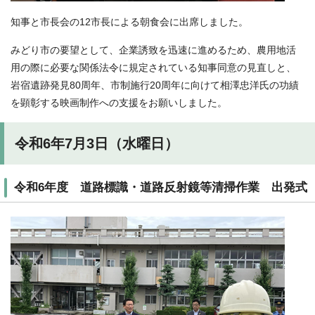
知事と市長会の12市長による朝食会に出席しました。
みどり市の要望として、企業誘致を迅速に進めるため、農用地活
用の際に必要な関係法令に規定されている知事同意の見直しと、
岩宿遺跡発見80周年、市制施行20周年に向けて相澤忠洋氏の功績
を顕彰する映画制作への支援をお願いしました。
令和6年7月3日（水曜日）
令和6年度 道路標識・道路反射鏡等清掃作業 出発式