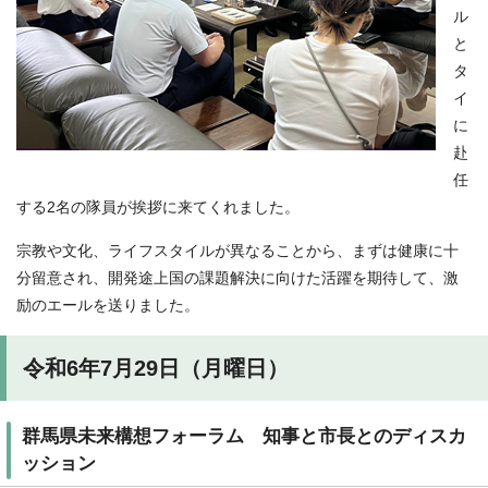
ル
と
タ
イ
に
赴
任
する2名の隊員が挨拶に来てくれました。
宗教や文化、ライフスタイルが異なることから、まずは健康に十
分留意され、開発途上国の課題解決に向けた活躍を期待して、激
励のエールを送りました。
令和6年7月29日（月曜日）
群馬県未来構想フォーラム 知事と市長とのディスカ
ッション