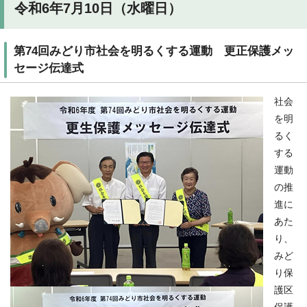
令和6年7月10日（水曜日）
第74回みどり市社会を明るくする運動 更正保護メッ
セージ伝達式
社会
を明
るく
する
運動
の推
進に
あた
り、
みど
り保
護区