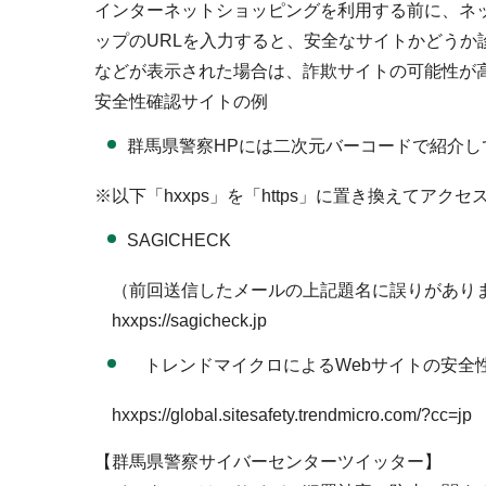
インターネットショッピングを利用する前に、ネ
ップのURLを入力すると、安全なサイトかどう
などが表示された場合は、詐欺サイトの可能性が
安全性確認サイトの例
群馬県警察HPには二次元バーコードで紹介し
※以下「hxxps」を「https」に置き換えてアク
SAGICHECK
（前回送信したメールの上記題名に誤りがあり
hxxps://sagicheck.jp
トレンドマイクロによるWebサイトの安全
hxxps://global.sitesafety.trendmicro.com/?cc=jp
【群馬県警察サイバーセンターツイッター】