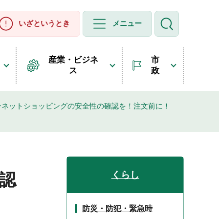
いざというとき
メニュー
産業・ビジネ
市
ス
政
ーネットショッピングの安全性の確認を！注文前に！
くらし
認
】
防災・防犯・緊急時