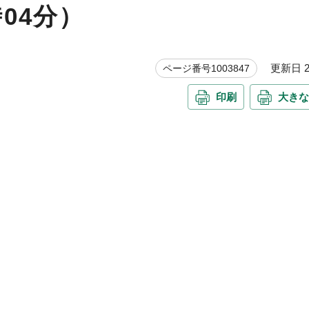
時04分）
更新日 20
ページ番号1003847
印刷
大きな