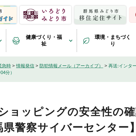
健康づくり・福
環境・まちづく
祉
り
緊急時
>
情報発信
>
防犯情報メール（アーカイブ）
>
再送:インタ
04分）
トショッピングの安全性の確
馬県警察サイバーセンター