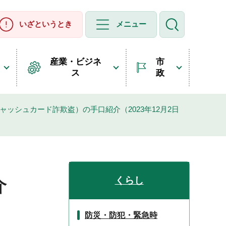
いざというとき
メニュー
産業・ビジネ
市
ス
政
ャッシュカード詐欺盗）の手口紹介（2023年12月2日
くらし
介
防災・防犯・緊急時