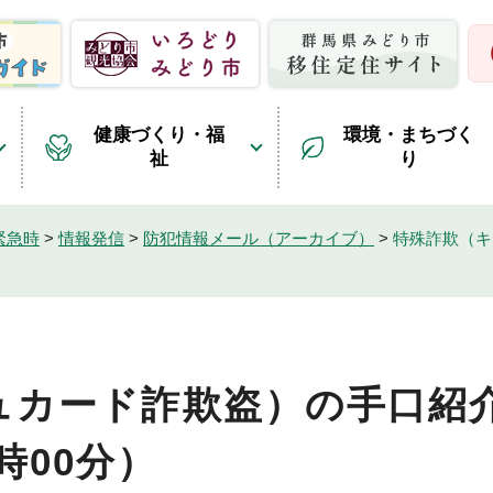
健康づくり・福
環境・まちづく
祉
り
緊急時
>
情報発信
>
防犯情報メール（アーカイブ）
>
特殊詐欺（キ
ュカード詐欺盗）の手口紹
9時00分）