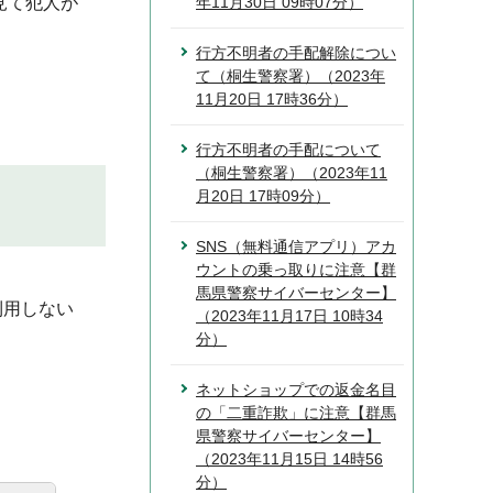
見て犯人が
年11月30日 09時07分）
行方不明者の手配解除につい
て（桐生警察署）（2023年
11月20日 17時36分）
行方不明者の手配について
（桐生警察署）（2023年11
月20日 17時09分）
SNS（無料通信アプリ）アカ
ウントの乗っ取りに注意【群
馬県警察サイバーセンター】
利用しない
（2023年11月17日 10時34
分）
ネットショップでの返金名目
の「二重詐欺」に注意【群馬
県警察サイバーセンター】
（2023年11月15日 14時56
分）