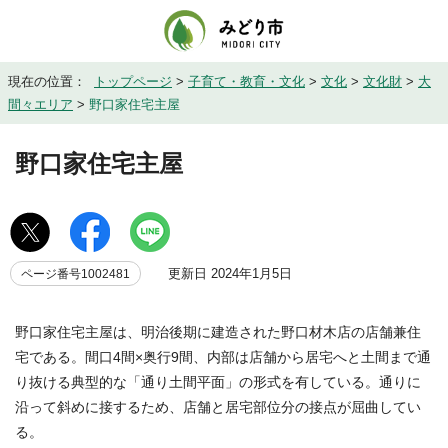
現在の位置：
トップページ
>
子育て・教育・文化
>
文化
>
文化財
>
大
間々エリア
>
野口家住宅主屋
野口家住宅主屋
更新日 2024年1月5日
ページ番号1002481
野口家住宅主屋は、明治後期に建造された野口材木店の店舗兼住
宅である。間口4間×奥行9間、内部は店舗から居宅へと土間まで通
り抜ける典型的な「通り土間平面」の形式を有している。通りに
沿って斜めに接するため、店舗と居宅部位分の接点が屈曲してい
る。