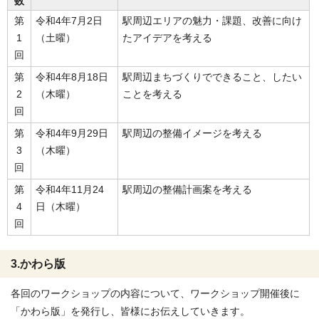
数
第
令和4年7月2日
駅周辺エリアの魅力・課題、改善に向け
1
（土曜）
たアイデアを考える
回
第
令和4年8月18日
駅周辺まちづくりでできること、したい
2
（木曜）
ことを考える
回
第
令和4年9月29日
駅周辺の整備イメージを考える
3
（木曜）
回
第
令和4年11月24
駅周辺の整備計画案を考える
4
日（木曜）
回
3.かわら版
各回のワークショップの内容について、ワークショップ開催後に
「かわら版」を発行し、皆様にお伝えしていきます。