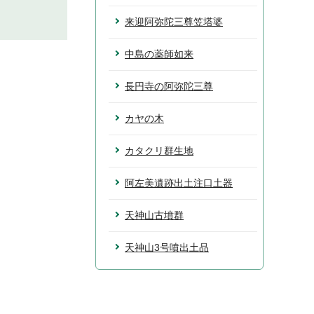
来迎阿弥陀三尊笠塔婆
中島の薬師如来
長円寺の阿弥陀三尊
カヤの木
カタクリ群生地
阿左美遺跡出土注口土器
天神山古墳群
天神山3号噴出土品