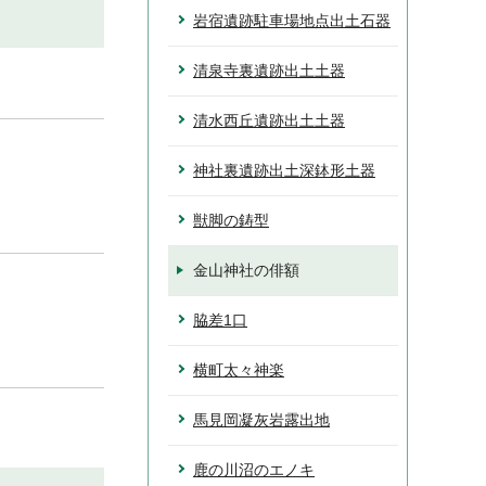
岩宿遺跡駐車場地点出土石器
清泉寺裏遺跡出土土器
清水西丘遺跡出土土器
神社裏遺跡出土深鉢形土器
獣脚の鋳型
金山神社の俳額
脇差1口
横町太々神楽
馬見岡凝灰岩露出地
鹿の川沼のエノキ