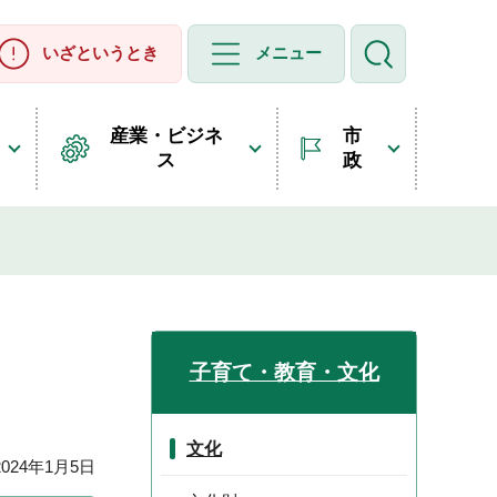
いざというとき
メニュー
産業・ビジネ
市
ス
政
子育て・教育・文化
文化
24年1月5日