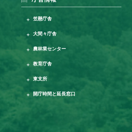
笠懸庁舎
大間々庁舎
農林業センター
教育庁舎
東支所
開庁時間と延長窓口