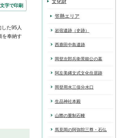
文化財
文字で印刷
笠懸エリア
句した95人
岩宿遺跡（史跡）
額を奉納す
。
西鹿田中島遺跡
岡登次郎兵衛景能公の墓
阿左美縄文式文化住居跡
岡登用水三俣分水口
生品神社本殿
山際の重制石幢
馬見岡の阿弥陀三尊・石仏