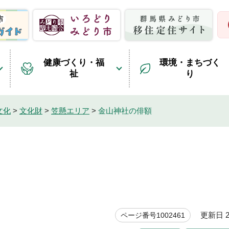
健康づくり・福
環境・まちづく
祉
り
文化
>
文化財
>
笠懸エリア
>
金山神社の俳額
更新日 20
ページ番号1002461