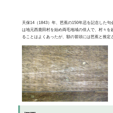
天保14（1843）年、芭蕉の150年忌を記念した
は地元西鹿田村を始め両毛地域の俳人で、村々を
ることはよくあったが、額の冒頭には芭蕉と推定