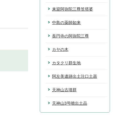
来迎阿弥陀三尊笠塔婆
中島の薬師如来
長円寺の阿弥陀三尊
カヤの木
カタクリ群生地
阿左美遺跡出土注口土器
天神山古墳群
天神山3号噴出土品