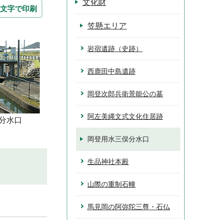
文化財
文字で印刷
笠懸エリア
岩宿遺跡（史跡）
西鹿田中島遺跡
岡登次郎兵衛景能公の墓
阿左美縄文式文化住居跡
分水口
岡登用水三俣分水口
生品神社本殿
山際の重制石幢
馬見岡の阿弥陀三尊・石仏