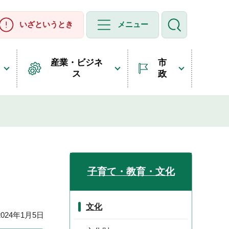
いざというとき
メニュー
産業・ビジネ
市
ス
政
子育て・教育・文化
文化
24年1月5日