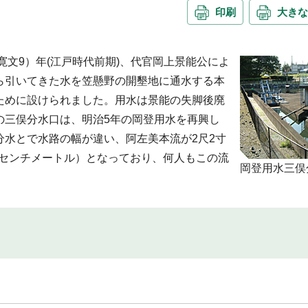
印刷
大きな
寛文9）年(江戸時代前期)、代官岡上景能公によ
ら引いてきた水を笠懸野の開墾地に通水する本
ために設けられました。用水は景能の失脚後廃
の三俣分水口は、明治5年の岡登用水を再興し
水とで水路の幅が違い、阿左美本流が2尺2寸
36センチメートル）となっており、何人もこの流
岡登用水三俣