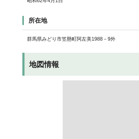
昭和62年4月1日
所在地
群馬県みどり市笠懸町阿左美1988－9外
地図情報