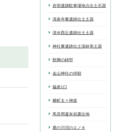
岩宿遺跡駐車場地点出土石器
清泉寺裏遺跡出土土器
清水西丘遺跡出土土器
神社裏遺跡出土深鉢形土器
獣脚の鋳型
金山神社の俳額
脇差1口
横町太々神楽
馬見岡凝灰岩露出地
鹿の川沼のエノキ