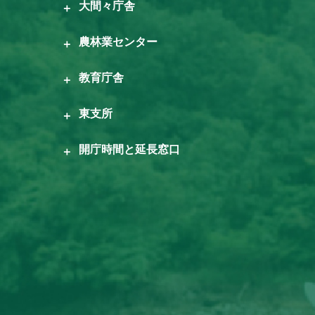
大間々庁舎
農林業センター
教育庁舎
東支所
開庁時間と延長窓口