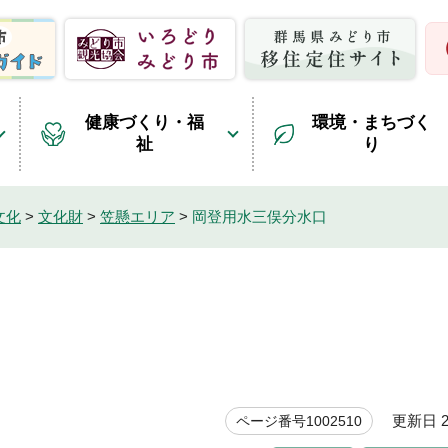
健康づくり・福
環境・まちづく
祉
り
文化
>
文化財
>
笠懸エリア
>
岡登用水三俣分水口
更新日 20
ページ番号1002510