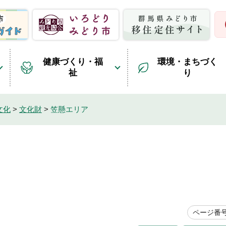
健康づくり・福
環境・まちづく
祉
り
文化
>
文化財
>
笠懸エリア
ページ番号1