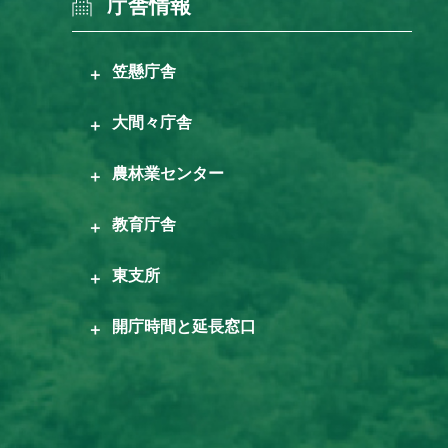
庁舎情報
笠懸庁舎
大間々庁舎
農林業センター
教育庁舎
東支所
開庁時間と延長窓口