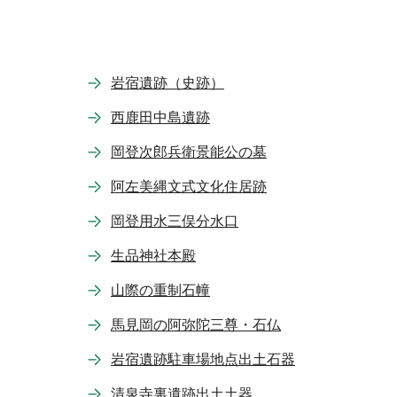
岩宿遺跡（史跡）
西鹿田中島遺跡
岡登次郎兵衛景能公の墓
阿左美縄文式文化住居跡
岡登用水三俣分水口
生品神社本殿
山際の重制石幢
馬見岡の阿弥陀三尊・石仏
岩宿遺跡駐車場地点出土石器
清泉寺裏遺跡出土土器