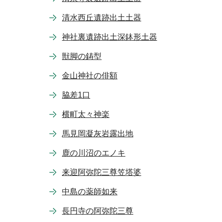
清水西丘遺跡出土土器
神社裏遺跡出土深鉢形土器
獣脚の鋳型
金山神社の俳額
脇差1口
横町太々神楽
馬見岡凝灰岩露出地
鹿の川沼のエノキ
来迎阿弥陀三尊笠塔婆
中島の薬師如来
長円寺の阿弥陀三尊