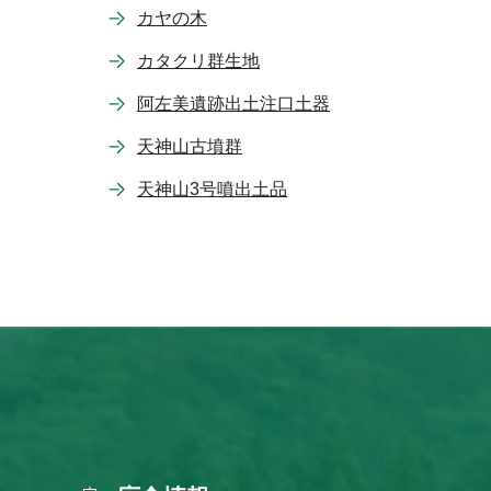
カヤの木
カタクリ群生地
阿左美遺跡出土注口土器
天神山古墳群
天神山3号噴出土品