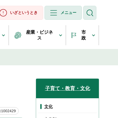
いざというとき
メニュー
産業・ビジネ
市
ス
政
子育て・教育・文化
文化
002429