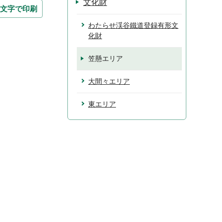
文化財
文字で印刷
わたらせ渓谷鐵道登録有形文
化財
笠懸エリア
大間々エリア
東エリア