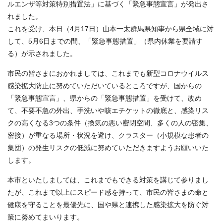
ルエンザ等対策特別措置法」に基づく「緊急事態宣言」が発出さ
れました。
これを受け、本日（4月17日）山本一太群馬県知事から県全域に対
して、5月6日までの間、「緊急事態措置」（県内休業を要請す
る）が示されました。
市民の皆さまにおかれましては、これまでも新型コロナウイルス
感染拡大防止に努めていただいているところですが、国からの
「緊急事態宣言」、県からの「緊急事態措置」を受けて、改め
て、不要不急の外出、手洗いや咳エチケットの徹底と、感染リス
クの高くなる3つの条件（換気の悪い密閉空間、多くの人の密集、
密接）が重なる場所・状況を避け、クラスター（小規模な患者の
集団）の発生リスクの低減に努めていただきますようお願いいた
します。
本市といたしましては、これまでもできる対策を講じて参りまし
たが、これまで以上にスピード感を持って、市民の皆さまの命と
健康を守ることを最優先に、国や県と連携した感染拡大を防ぐ対
策に努めてまいります。