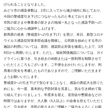
げられることとなりました。
みどり市の感染者数は、2月に入ってから減少傾向に転じており、
今回の警戒度引き下げにつながったものと考えております。
市民の皆さまや事業者の皆さまの地域一丸となった感染予防への
ご協力に心から感謝申し上げます。
群馬県の発表（警戒度3への引き下げ）を受け、本日、新型コロナ
ウイルス感染症対策本部会議を開催し、公民館を始めとする市の
施設の利用については、原則、感染防止対策を徹底した上で、3月
9日から再開いたします。ただし、福祉関係施設については、ガイ
ドラインに基づき、引き続きの休館または一部利用を制限させて
いただくところもございます。ご不便をおかけいたしますが、利
用者の安全を考慮したものでありますので、ご理解いただきます
ようお願いいたします。
警戒度3への引き下げで安心することなく、感染の再拡大を防ぐた
めにも、今一度、基本的な予防対策を見直し、気を引き締めて取
り組んでまいりましょう。年度末を迎え、送別会や懇親会などの
時期ではありますが、大人数（5人以上）の会食を控えていただく
など、引き続き、市民の皆さまのご理解とご協力をよろしくお願